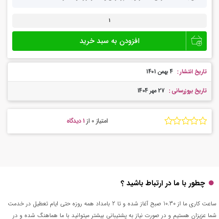
پخش
سراسری
در
افزودن به سبد خرید
ده
سایت
و
کانال
تاریخ انتشار :
4 بهمن 1401
و
اینستا
تاریخ بروزرسانی :
27 مهر 1404
عدد
امتیاز 0
از
1 دیدگاه
چطور با ما در ارتباط باشید ؟
ساعت کاری ما از 10.30 صبح آغاز شده و تا 2 بامداد همه روزه حتی ایام تعطیل در خدمت
شما عزیزان هستیم و در صورت نیاز به پشتیبانی بیشتر میتوانید با ما هماهنگ شده و در