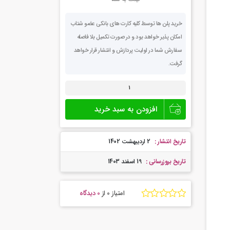
خرید پلن ها توسط کلیه کارت های بانکی عضو شتاب
امکان پذیر خواهد بود و در صورت تکمیل بلا فاصله
سفارش شما در اولیت پردازش و انتشار قرار خواهد
گرفت.
دانلود
ریتم
های
افزودن به سبد خرید
تریبال
مخصوص
ویرچوال
دیجی
تاریخ انتشار :
2 اردیبهشت 1402
عدد
تاریخ بروزرسانی :
19 اسفند 1403
امتیاز 0
از
0 دیدگاه