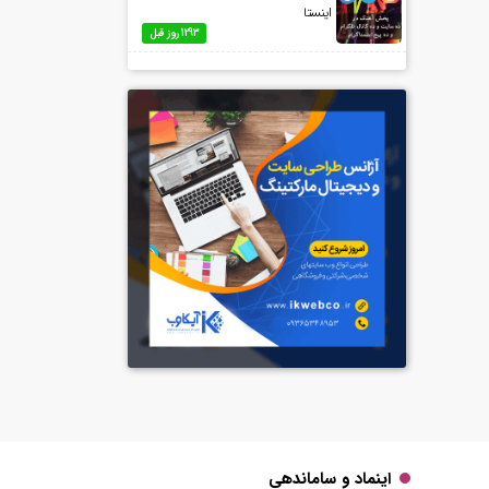
اینستا
1293 روز قبل
اینماد و ساماندهی