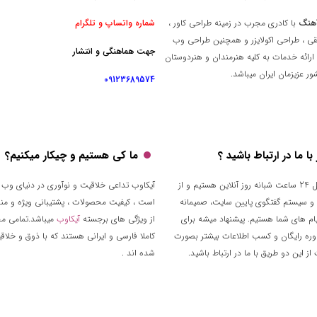
هنگ
با کادری مجرب در زمینه طراحی کاور ،
شماره واتساپ و تلگرام
قی ، طراحی اکولایزر و همچنین طراحی وب
جهت هماهنگی و انتشار
ارائه خدمات به کلیه هنرمندان و هنردوستان
ر عزیزمان ایران میباشد.
09123689574
ا ما در ارتباط باشید ؟
ما کی هستیم و چیکار میکنیم؟
تقریبا توی کل 24 ساعت شبانه روز آنلاین هستیم و از
آیکاوب تداعی خلاقیت و نوآوری در دنیای وب 
 و سیستم گفتگوی پایین سایت، صمیمانه
است ، کیفیت محصولات ، پشتیبانی ویژه و من
م های شما هستیم. پیشنهاد میشه برای
از ویژگی های برجسته
آیکاوب
میباشد.تمامی م
وره رایگان و کسب اطلاعات بیشتر بصورت
کاملا فارسی و ایرانی هستند که با ذوق و خلا
ز این دو طریق با ما در ارتباط باشید.
شده اند .