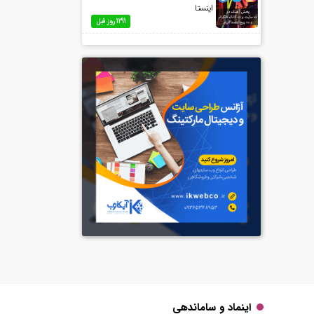
اینستا
1291 روز قبل
اینماد و ساماندهی