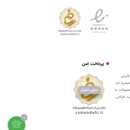
پرداخت امن
فارسی
حصربه فرد
حصولات ما
قیت طراحی
0