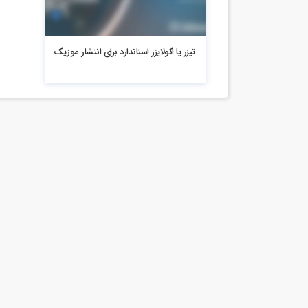
3.79k بازدید
تیزر یا اکولایزر استاندارد برای انتشار موزیک