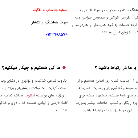
هنگ
با کادری مجرب در زمینه طراحی کاور ،
شماره واتساپ و تلگرام
قی ، طراحی اکولایزر و همچنین طراحی وب
جهت هماهنگی و انتشار
ارائه خدمات به کلیه هنرمندان و هنردوستان
ر عزیزمان ایران میباشد.
09123689574
ا ما در ارتباط باشید ؟
ما کی هستیم و چیکار میکنیم؟
تقریبا توی کل 24 ساعت شبانه روز آنلاین هستیم و از
آیکاوب تداعی خلاقیت و نوآوری در دنیای وب 
 و سیستم گفتگوی پایین سایت، صمیمانه
است ، کیفیت محصولات ، پشتیبانی ویژه و من
م های شما هستیم. پیشنهاد میشه برای
از ویژگی های برجسته
آیکاوب
میباشد.تمامی م
وره رایگان و کسب اطلاعات بیشتر بصورت
کاملا فارسی و ایرانی هستند که با ذوق و خلا
ز این دو طریق با ما در ارتباط باشید.
شده اند .