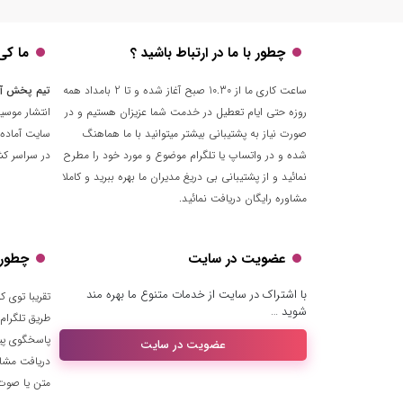
چطور با ما در ارتباط باشید ؟
ما کی
ساعت کاری ما از 10.30 صبح آغاز شده و تا 2 بامداد همه
تیم پخش آ
روزه حتی ایام تعطیل در خدمت شما عزیزان هستیم و در
انتشار موسی
صورت نیاز به پشتیبانی بیشتر میتوانید با ما هماهنگ
سایت آماده 
شده و در واتساپ یا تلگرام موضوع و مورد خود را مطرح
در سراسر کشو
نمائید و از پشتیبانی بی دریغ مدیران ما بهره ببرید و کاملا
مشاوره رایگان دریافت نمائید.
عضویت در سایت
چطور ب
با اشتراک در سایت از خدمات متنوع ما بهره مند
شوید …
طریق تلگرام
پاسخگوی پیا
عضویت در سایت
دریافت مشا
متن یا صوت ا