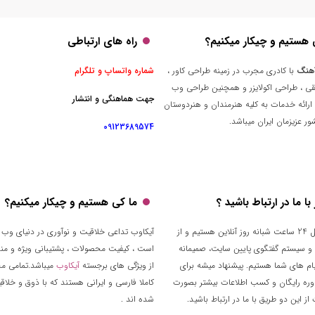
 هستیم و چیکار میکنیم؟
راه های ارتباطی
هنگ
با کادری مجرب در زمینه طراحی کاور ،
شماره واتساپ و تلگرام
قی ، طراحی اکولایزر و همچنین طراحی وب
جهت هماهنگی و انتشار
ارائه خدمات به کلیه هنرمندان و هنردوستان
ر عزیزمان ایران میباشد.
09123689574
ا ما در ارتباط باشید ؟
ما کی هستیم و چیکار میکنیم؟
تقریبا توی کل 24 ساعت شبانه روز آنلاین هستیم و از
آیکاوب تداعی خلاقیت و نوآوری در دنیای وب 
 و سیستم گفتگوی پایین سایت، صمیمانه
است ، کیفیت محصولات ، پشتیبانی ویژه و من
م های شما هستیم. پیشنهاد میشه برای
از ویژگی های برجسته
آیکاوب
میباشد.تمامی م
وره رایگان و کسب اطلاعات بیشتر بصورت
کاملا فارسی و ایرانی هستند که با ذوق و خلا
ز این دو طریق با ما در ارتباط باشید.
شده اند .