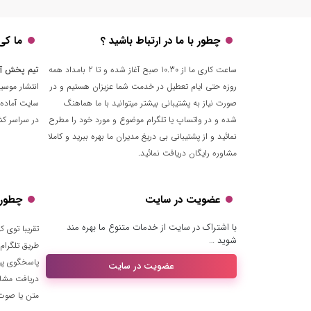
چطور با ما در ارتباط باشید ؟
ما کی
ساعت کاری ما از 10.30 صبح آغاز شده و تا 2 بامداد همه
تیم پخش آ
روزه حتی ایام تعطیل در خدمت شما عزیزان هستیم و در
انتشار موسی
صورت نیاز به پشتیبانی بیشتر میتوانید با ما هماهنگ
سایت آماده 
شده و در واتساپ یا تلگرام موضوع و مورد خود را مطرح
در سراسر کشو
نمائید و از پشتیبانی بی دریغ مدیران ما بهره ببرید و کاملا
مشاوره رایگان دریافت نمائید.
عضویت در سایت
چطور ب
با اشتراک در سایت از خدمات متنوع ما بهره مند
شوید …
طریق تلگرام
پاسخگوی پیا
عضویت در سایت
دریافت مشا
متن یا صوت ا