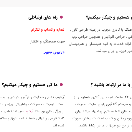
 هستیم و چیکار میکنیم؟
راه های ارتباطی
هنگ
با کادری مجرب در زمینه طراحی کاور ،
شماره واتساپ و تلگرام
قی ، طراحی اکولایزر و همچنین طراحی وب
جهت هماهنگی و انتشار
ارائه خدمات به کلیه هنرمندان و هنردوستان
ر عزیزمان ایران میباشد.
09123689574
ا ما در ارتباط باشید ؟
ما کی هستیم و چیکار میکنیم؟
تقریبا توی کل 24 ساعت شبانه روز آنلاین هستیم و از
آیکاوب تداعی خلاقیت و نوآوری در دنیای وب 
 و سیستم گفتگوی پایین سایت، صمیمانه
است ، کیفیت محصولات ، پشتیبانی ویژه و من
م های شما هستیم. پیشنهاد میشه برای
از ویژگی های برجسته
آیکاوب
میباشد.تمامی م
وره رایگان و کسب اطلاعات بیشتر بصورت
کاملا فارسی و ایرانی هستند که با ذوق و خلا
ز این دو طریق با ما در ارتباط باشید.
شده اند .