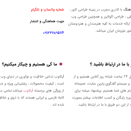
هنگ
با کادری مجرب در زمینه طراحی کاور ،
شماره واتساپ و تلگرام
قی ، طراحی اکولایزر و همچنین طراحی وب
جهت هماهنگی و انتشار
ارائه خدمات به کلیه هنرمندان و هنردوستان
ر عزیزمان ایران میباشد.
09123689574
ا ما در ارتباط باشید ؟
ما کی هستیم و چیکار میکنیم؟
تقریبا توی کل 24 ساعت شبانه روز آنلاین هستیم و از
آیکاوب تداعی خلاقیت و نوآوری در دنیای وب 
 و سیستم گفتگوی پایین سایت، صمیمانه
است ، کیفیت محصولات ، پشتیبانی ویژه و من
م های شما هستیم. پیشنهاد میشه برای
از ویژگی های برجسته
آیکاوب
میباشد.تمامی م
وره رایگان و کسب اطلاعات بیشتر بصورت
کاملا فارسی و ایرانی هستند که با ذوق و خلا
ز این دو طریق با ما در ارتباط باشید.
شده اند .